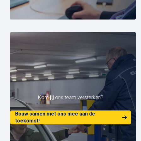
Kom
jij
ons team versterken?
Bouw samen met ons mee aan de
toekomst!