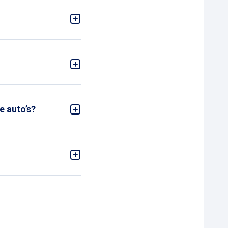
makkelijk online
. Zo
k in een parkeergarage
e auto’s?
eschikken over
n
, zijn 24 uur per dag, 7