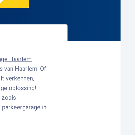
age Haarlem
ts van Haarlem. Of
lt verkennen,
ige oplossing!
 zoals
n parkeergarage in