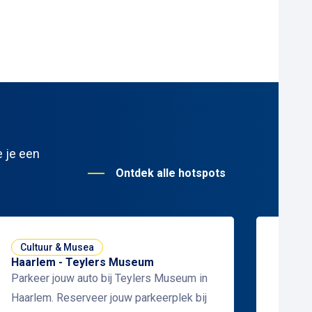
e je een
Ontdek alle hotspots
Cultuur & Musea
Enter
Haarlem - Teylers Museum
Haarl
Parkeer jouw auto bij Teylers Museum in
Parkee
Haarlem. Reserveer jouw parkeerplek bij
Haarle