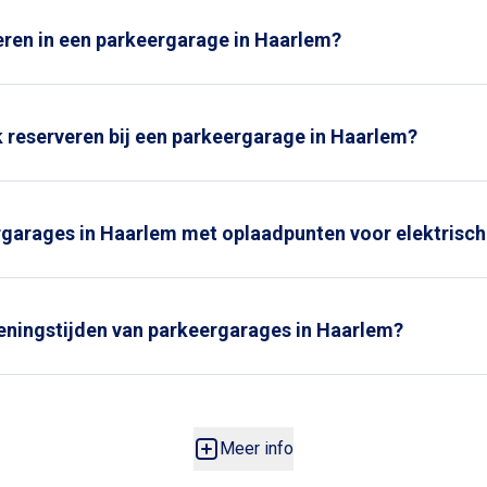
ERGEVEN
eren in een parkeergarage in Haarlem?
parkeergarage in Haarlem kan al vanaf €10 per dag.
Reserveer ge
zekerd van een parkeerplek dichtbij het centrum van Haarlem.
k reserveren bij een parkeergarage in Haarlem?
e
parkeerplaats te reserveren
ben je altijd verzekerd van een ple
 op drukke dagen. Dit voorkomt gedoe en bespaart tijd.
rgarages in Haarlem met oplaadpunten voor elektrisch
garages in Haarlem, waaronder
parkeergarage Haarlem Station
, b
lektrische voertuigen.
peningstijden van parkeergarages in Haarlem?
ergarages in Haarlem, waaronder
parkeergarage Haarlem Statio
eopend voor in- en uitrijden.
Meer info