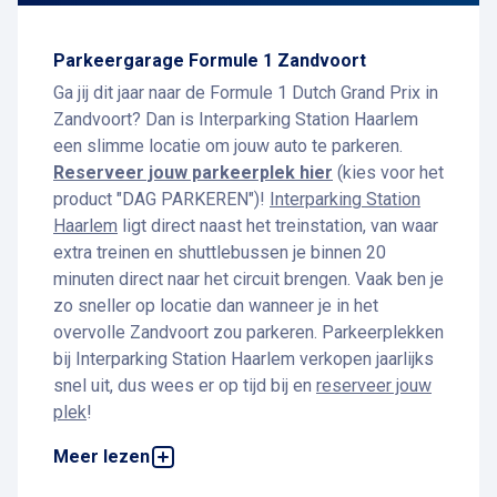
Parkeergarage Formule 1 Zandvoort
Ga jij dit jaar naar de Formule 1 Dutch Grand Prix in
Zandvoort? Dan is Interparking Station Haarlem
een slimme locatie om jouw auto te parkeren.
Reserveer jouw parkeerplek hier
(kies voor het
product "DAG PARKEREN")!
Interparking Station
Haarlem
ligt direct naast het treinstation, van waar
extra treinen en shuttlebussen je binnen 20
minuten direct naar het circuit brengen. Vaak ben je
zo sneller op locatie dan wanneer je in het
overvolle Zandvoort zou parkeren. Parkeerplekken
bij Interparking Station Haarlem verkopen jaarlijks
snel uit, dus wees er op tijd bij en
reserveer jouw
plek
!
Parkeren bij Formule 1 Zandvoort
Meer lezen
Tijdens het raceweekend is parkeren bij Formule 1