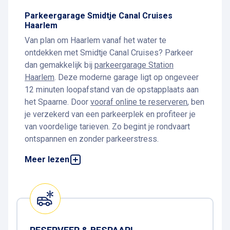
Parkeergarage Smidtje Canal Cruises
Haarlem
Van plan om Haarlem vanaf het water te
ontdekken met Smidtje Canal Cruises? Parkeer
dan gemakkelijk bij
parkeergarage Station
Haarlem
. Deze moderne garage ligt op ongeveer
12 minuten loopafstand van de opstapplaats aan
het Spaarne. Door
vooraf online te reserveren
, ben
je verzekerd van een parkeerplek en profiteer je
van voordelige tarieven. Zo begint je rondvaart
ontspannen en zonder parkeerstress.
Parkeren bij Smidtje Canal Cruises Haarlem
Meer lezen
Parkeren bij Smidtje Canal Cruises Haarlem doe je
het best bij
parkeergarage Station Haarlem
. De
garage ligt net buiten het drukke centrum, maar
wel op loopafstand van de grachten. Je kunt je
auto er eenvoudig parkeren en op je gemak