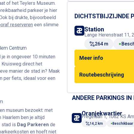
raat of het Teylers Museum.
reikbaarheid parkeer je hier
DICHTSTBIJZIJNDE
 Ook bij drukte, bijvoorbeeld
oraf reserveren
een slimme
Station
Lange Herenstraat 11, 
264 m
Besch
rlem Centrum
 je in ongeveer 10 minuten
Meer info
 Kruisweg direct het
tieve manier de stad in? Maak
Routebeschrijving
m per fiets, ideaal voor een
ANDERE PARKINGS IN
um
f een museum bezoekt: met
Oranjekwartier
Fregelaan 1, 1062 KS A
n Haarlem ben je altijd
14,2 km
Beschikbaar
e stad is
Dag Parkeren
de
parkeerkosten en hoeft niet