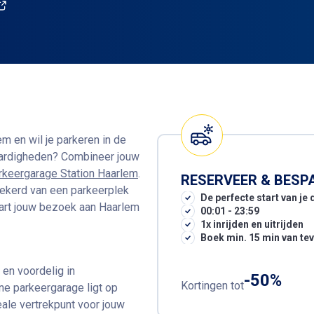
m en wil je parkeren in de
aardigheden? Combineer jouw
rkeergarage Station Haarlem
.
RESERVEER & BESP
zekerd van een parkeerplek
De perfecte start van je
start jouw bezoek aan Haarlem
00:01 - 23:59
1x inrijden en uitrijden
Boek min. 15 min van te
en voordelig in
-50%
Kortingen tot
e parkeergarage ligt op
eale vertrekpunt voor jouw