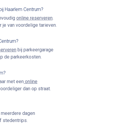
 bij Haarlem Centrum?
envoudig
online reserveren
.
 je van voordelige tarieven.
 Centrum?
serveren
bij parkeergarage
op de parkeerkosten.
um?
maar met een
online
voordeliger dan op straat.
or meerdere dagen
 stedentrips.