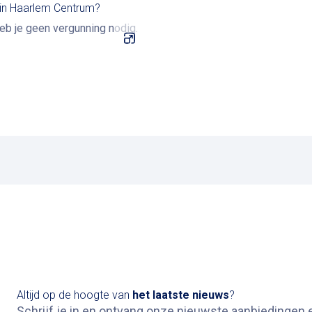
 in Haarlem Centrum?
eb je geen vergunning nodig.
Altijd op de hoogte van
het
laatste nieuws
?
Schrijf je in en ontvang onze nieuwste aanbiedingen e