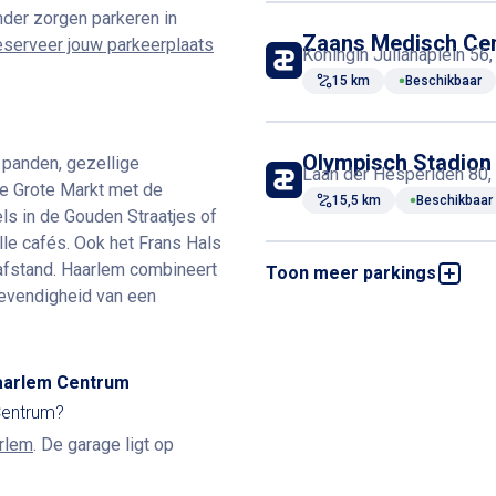
nder zorgen parkeren in
Zaans Medisch Ce
serveer jouw parkeerplaats
Koningin Julianaplein 5
15 km
Beschikbaar
m
Olympisch Stadion
panden, gezellige
Laan der Hesperiden 80
de Grote Markt met de
15,5 km
Beschikbaar
ls in de Gouden Straatjes of
lle cafés. Ook het Frans Hals
fstand. Haarlem combineert
Toon meer parkings
The Edge
Gustav Mahlerlaan 2970
levendigheid van een
16,3 km
Beschikbaar
Haarlem Centrum
Victoriberg
Centrum?
Victoriberg 29, 2211 DL 
16,7 km
Beschikbaar
arlem
. De garage ligt op