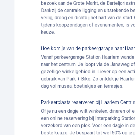
bezoek aan de Grote Markt, de Barteljorisst
Dankzij de centrale ligging en uitstekende be
veilig, droog en dichtbij het hart van de stad.
tijdens koopzondagen of evenementen, is
vo
keuze.
Hoe kom je van de parkeergarage naar Haa
Vanaf parkeergarage Station Haarlem wandel
naar het centrum. Je loopt via de Jansweg of
gezellige winkelgebied in. Liever op een ac
gebruik van
Park + Bike
. Zo ontdek je Haarle
dag vol musea, boetiekjes en terrasjes.
Parkeerplaats reserveren bij Haarlem Centr
Of je nu een dagje wilt winkelen, dineren o
een online reservering bij Interparking Statio
verzekerd van een plek. Voor een dagje in d
beste keuze. Je bespaart tot wel 50% op je 