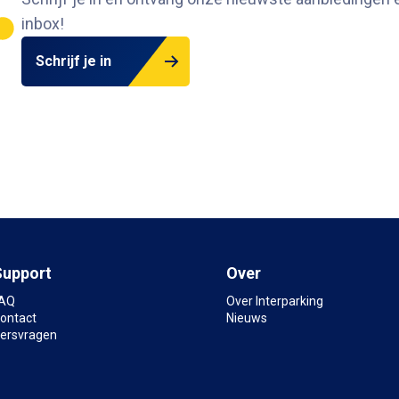
inbox
!
Schrijf je in
Support
Over
AQ
Over Interparking
ontact
Nieuws
ersvragen