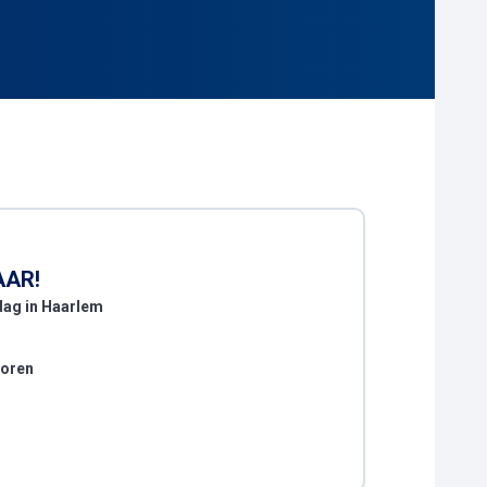
AAR!
 dag in Haarlem
voren