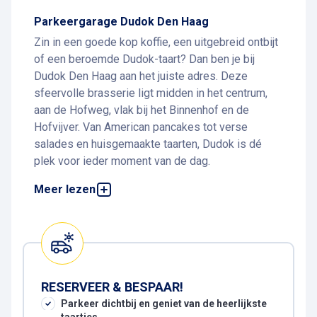
Parkeergarage Dudok Den Haag
Zin in een goede kop koffie, een uitgebreid ontbijt
of een beroemde Dudok-taart? Dan ben je bij
Dudok Den Haag aan het juiste adres. Deze
sfeervolle brasserie ligt midden in het centrum,
aan de Hofweg, vlak bij het Binnenhof en de
Hofvijver. Van American pancakes tot verse
salades en huisgemaakte taarten, Dudok is dé
plek voor ieder moment van de dag.
Meer lezen
Combineer je bezoek met
voordelig parkeren bij
Interparking Museumkwartier
. De parkeergarage
ligt op slechts acht minuten lopen van Dudok en
biedt ruime, overdekte parkeerplaatsen midden in
het centrum van Den Haag.
Reserveer vooraf
online
en profiteer van een voordelig tarief, zodat
RESERVEER & BESPAAR!
je relaxed aan tafel schuift zonder parkeerstress.
Parkeer dichtbij en geniet van de heerlijkste