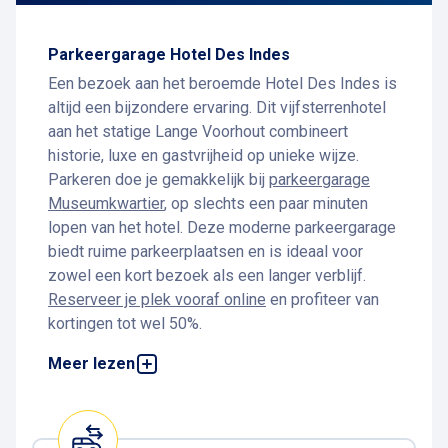
Parkeergarage Hotel Des Indes
Een bezoek aan het beroemde Hotel Des Indes is
altijd een bijzondere ervaring. Dit vijfsterrenhotel
aan het statige Lange Voorhout combineert
historie, luxe en gastvrijheid op unieke wijze.
Parkeren doe je gemakkelijk bij
parkeergarage
Museumkwartier
, op slechts een paar minuten
lopen van het hotel. Deze moderne parkeergarage
biedt ruime parkeerplaatsen en is ideaal voor
zowel een kort bezoek als een langer verblijf.
Reserveer je plek vooraf online
en profiteer van
kortingen tot wel 50%.
Parkeren bij Hotel Des Indes
Meer lezen
Parkeren bij Hotel Des Indes is eenvoudig en
voordelig bij Interparking
parkeergarage
Museumkwartier
. De parkeergarage ligt op