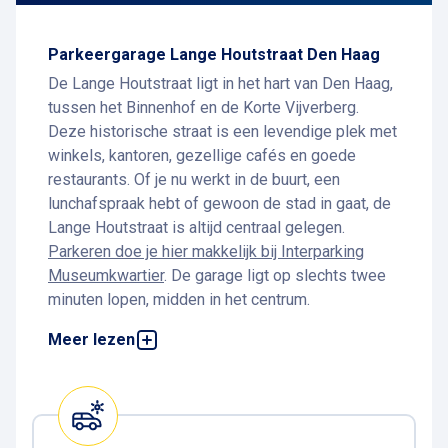
Parkeergarage Lange Houtstraat Den Haag
De Lange Houtstraat ligt in het hart van Den Haag,
tussen het Binnenhof en de Korte Vijverberg.
Deze historische straat is een levendige plek met
winkels, kantoren, gezellige cafés en goede
restaurants. Of je nu werkt in de buurt, een
lunchafspraak hebt of gewoon de stad in gaat, de
Lange Houtstraat is altijd centraal gelegen.
Parkeren doe je hier makkelijk bij Interparking
Museumkwartier
. De garage ligt op slechts twee
minuten lopen, midden in het centrum.
Parkeren bij de Lange Houtstraat Den Haag
Meer lezen
Parkeren bij de Lange Houtstraat kan eenvoudig
en voordelig in
parkeergarage Museumkwartier
.
De garage ligt direct om de hoek, zodat je snel op
je bestemming bent. Je parkeert hier veilig,