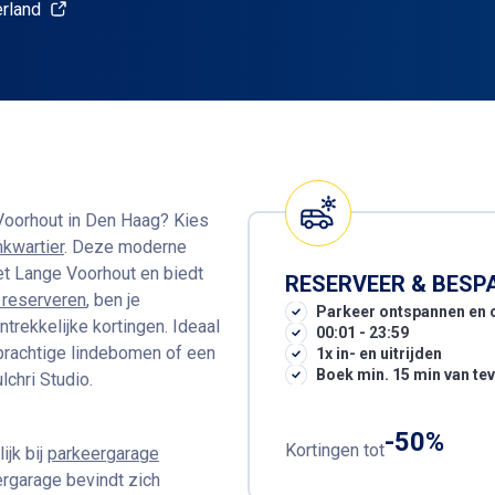
rland
 Voorhout in Den Haag? Kies
kwartier
. Deze moderne
et Lange Voorhout en biedt
RESERVEER & BESP
e reserveren
, ben je
Parkeer ontspannen en 
ntrekkelijke kortingen. Ideaal
00:01 - 23:59
prachtige lindebomen of een
1x in- en uitrijden
Boek min. 15 min van te
chri Studio.
-50%
Kortingen tot
ijk bij
parkeergarage
rgarage bevindt zich