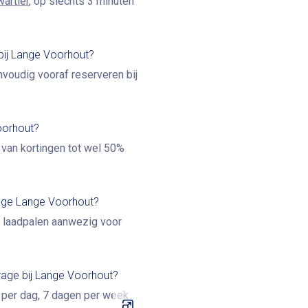
artier
, op slechts 3 minuten
 bij Lange Voorhout?
nvoudig vooraf reserveren bij
oorhout?
je van kortingen tot wel 50%
rage Lange Voorhout?
n laadpalen aanwezig voor
rage bij Lange Voorhout?
 per dag, 7 dagen per week