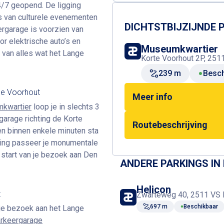
4/7 geopend. De ligging
s van culturele evenementen
DICHTSTBIJZIJNDE
ergarage is voorzien van
or elektrische auto’s en
Museumkwartier
 van alles wat het Lange
Korte Voorhout 2P, 251
239 m
Besch
ge Voorhout
Meer info
kwartier
loop je in slechts 3
garage richting de Korte
Routebeschrijving
 en binnen enkele minuten sta
eling passeer je monumentale
 start van je bezoek aan Den
ANDERE PARKINGS IN
Helicon
t
Zwarteweg 40, 2511 VS 
697 m
Beschikbaar
s je bezoek aan het Lange
rkeergarage