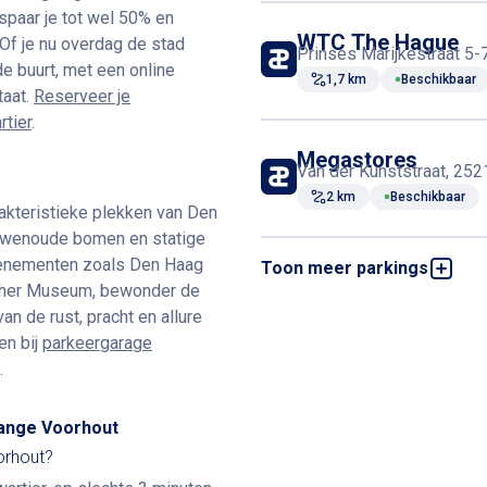
espaar je tot wel 50% en
WTC The Hague
Of je nu overdag de stad
Prinses Marijkestraat 5
de buurt, met een online
1,7 km
Beschikbaar
taat.
Reserveer je
tier
.
Megastores
Van der Kunststraat, 25
2 km
Beschikbaar
akteristieke plekken van Den
uwenoude bomen en statige
evenementen zoals Den Haag
Toon meer parkings
Boulevard - Schev
Strandweg 179, 2586 JM
scher Museum, bewonder de
an de rust, pracht en allure
4,2 km
Beschikbaar
en bij
parkeergarage
.
Fleetpark
Overgoo 2, 2266 JZ Lei
Lange Voorhout
5,5 km
Beschikbaar
orhout?