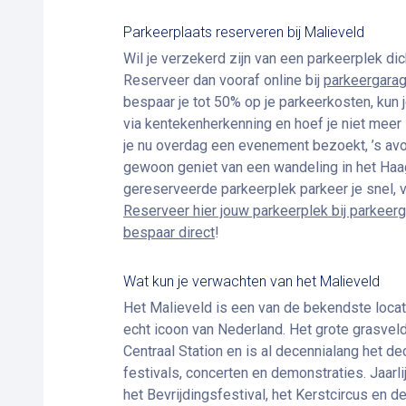
Parkeerplaats reserveren bij Malieveld
Wil je verzekerd zijn van een parkeerplek dic
Reserveer dan vooraf online bij
parkeergara
bespaar je tot 50% op je parkeerkosten, kun j
via kentekenherkenning en hoef je niet meer
je nu overdag een evenement bezoekt, ’s avo
gewoon geniet van een wandeling in het Ha
gereserveerde parkeerplek parkeer je snel, 
Reserveer hier jouw parkeerplek bij parkee
bespaar direct
!
Wat kun je verwachten van het Malieveld
Het Malieveld is een van de bekendste loca
echt icoon van Nederland. Het grote grasveld
Centraal Station en is al decennialang het d
festivals, concerten en demonstraties. Jaarli
het Bevrijdingsfestival, het Kerstcircus en 