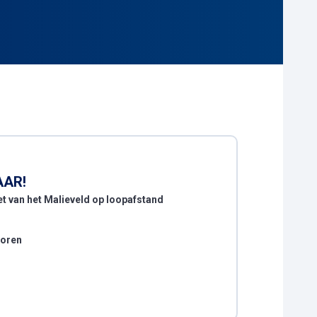
AAR!
et van het Malieveld op loopafstand
voren