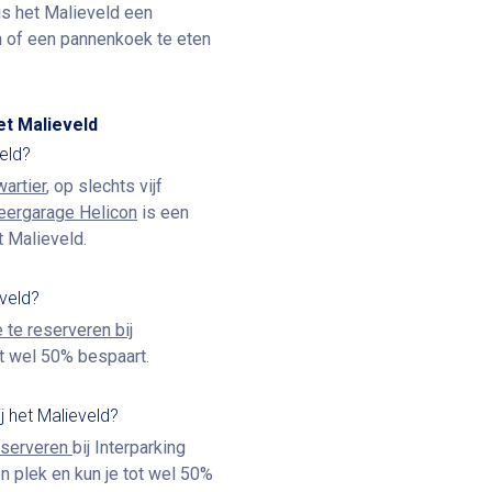
s het Malieveld een
n of een pannenkoek te eten
et Malieveld
eld?
artier
, op slechts vijf
eergarage Helicon
is een
t Malieveld.
veld?
 te reserveren bij
tot wel 50% bespaart.
j het Malieveld?
reserveren
bij Interparking
 plek en kun je tot wel 50%