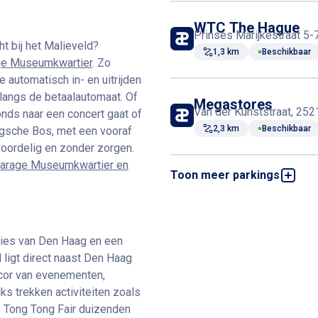
WTC The Hague
Prinses Marijkestraat 5
ht bij het Malieveld?
1,3 km
Beschikbaar
ge Museumkwartier
. Zo
e automatisch in- en uitrijden
 langs de betaalautomaat. Of
Megastores
Van der Kunststraat, 25
nds naar een concert gaat of
2,3 km
Beschikbaar
agsche Bos, met een vooraf
voordelig en zonder zorgen.
rgarage Museumkwartier en
Toon meer parkings
Boulevard - Schev
Strandweg 179, 2586 JM
4,2 km
Beschikbaar
ties van Den Haag en een
Fleetpark
 ligt direct naast Den Haag
Overgoo 2, 2266 JZ Lei
ecor van evenementen,
5 km
Beschikbaar
jks trekken activiteiten zoals
de Tong Tong Fair duizenden