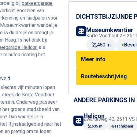
ordelig bij
parkeergarage
erlicht, voorzien van
DICHTSTBIJZIJNDE
rkenning en laadpalen voor
n Museumkwartier wandel je
Museumkwartier
 is duidelijk en brengt je
Korte Voorhout 2P, 251
 Haag. Is het druk bij
450 m
Besch
eergarage Helicon
als
e minuten richting het
Meer info
Routebeschrijving
eveld
 slechts vijf minuten lopen
, steek de Korte Voorhout
ANDERE PARKINGS IN
t terrein. Onderweg passeer
an het groene stadsbeeld van
Helicon
con
? Dan wandel je in
Zwarteweg 40, 2511 VS 
het Rijnstraatgebied naar het
635 m
Beschikbaar
n en prettig om te lopen.