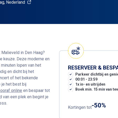
ag, Nederland
t Malieveld in Den Haag?
le keuze. Deze moderne en
 minuten lopen van het
RESERVEER & BESP
dig en dicht bij het
Parkeer dichtbij en geni
oncert of het bekende
00:01 - 23:59
je het best bij
1x in- en uitrijden
Boek min. 15 min van te
ooraf online
en bespaar tot
 van een plek en begint je
ess.
-50%
Kortingen tot