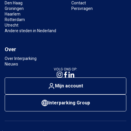
Den Haag
Contact
Zijn er laadpalen beschikbaar bij parkeergarage
Groningen
Persvragen
Groninger Museum?
Haarlem
Ja, in
parkeergarage Bios
zijn laadpunten
Rotterdam
aanwezig voor elektrische auto’s.
Utrecht
Andere steden in Nederland
Wat zijn de openingstijden van de parkeergarage
bij het Groninger Museum?
Over
De actuele openingstijden van parkeergarage Bios
Over Interparking
vind je op de
Interparking-website
.
Nieuws
VOLG ONS OP:
Mijn account
Interparking Group