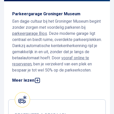
Parkeergarage Groninger Museum
Een dagje cultuur bij het Groninger Museum begint
zonder zorgen met voordelig parkeren bij
parkeergarage Bios
. Deze moderne garage ligt
centraal en biedt ruime, overdekte parkeerplekken.
Dankzij automatische kentekenherkenning rijd je
gemakkelijk in en uit, zonder dat je langs de
betaalautomaat hoeft. Door
vooraf online te
reserveren
, ben je verzekerd van een plek en
bespaar je tot wel 50% op de parkeerkosten.
Parkeren bij het Groninger Museum
Meer lezen
Het Groninger Museum bevindt zich direct
tegenover het station en is daardoor goed
bereikbaar vanaf
parkeergarage Bios
. Binnen
enkele minuten wandel je vanaf de garage naar het
museum. Combineer jouw bezoek aan het