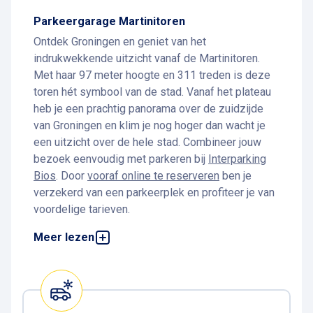
Parkeergarage Martinitoren
Ontdek Groningen en geniet van het
indrukwekkende uitzicht vanaf de Martinitoren.
Met haar 97 meter hoogte en 311 treden is deze
toren hét symbool van de stad. Vanaf het plateau
heb je een prachtig panorama over de zuidzijde
van Groningen en klim je nog hoger dan wacht je
een uitzicht over de hele stad. Combineer jouw
bezoek eenvoudig met parkeren bij
Interparking
Bios
. Door
vooraf online te reserveren
ben je
verzekerd van een parkeerplek en profiteer je van
voordelige tarieven.
Parkeren bij de Martinitoren
Meer lezen
Parkeren bij de Martinitoren doe je het beste bij
parkeergarage Bios
. De garage ligt op loopafstand
van de toren, zodat je binnen enkele minuten
midden in het historische hart van Groningen staat.