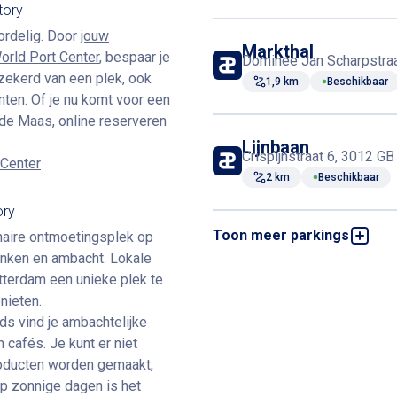
tory
oordelig. Door
jouw
Markthal
World Port Center
, bespaar je
Dominee Jan Scharpstraa
zekerd van een plek, ook
1,9 km
Beschikbaar
en. Of je nu komt voor een
p de Maas, online reserveren
Lijnbaan
Crispijnstraat 6, 3012 G
 Center
2 km
Beschikbaar
ory
Toon meer parkings
naire ontmoetingsplek op
WTC - P1 & P2
Rodezand 19, 3011 AS R
rinken en ambacht. Lokale
2,1 km
Beschikbaar
terdam een unieke plek te
nieten.
ds vind je ambachtelijke
WTC Beursplein
cafés. Je kunt er niet
Leeuwenstraat 2, 3011 A
roducten worden gemaakt,
2,2 km
Beschikbaar
Op zonnige dagen is het