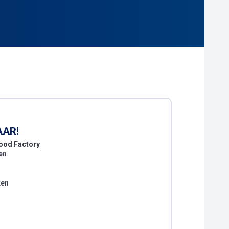
AAR!
Food Factory
en
ken