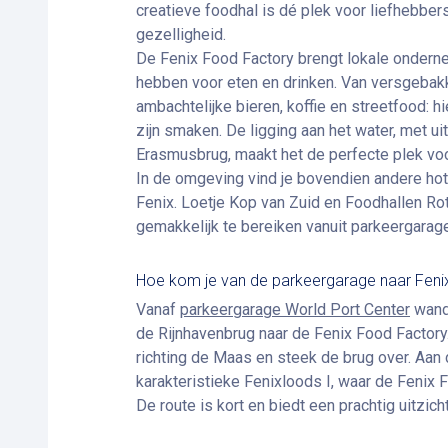
creatieve foodhal is dé plek voor liefhebbe
gezelligheid.
De Fenix Food Factory brengt lokale onder
hebben voor eten en drinken. Van versgebak
ambachtelijke bieren, koffie en streetfood: hi
zijn smaken. De ligging aan het water, met ui
Erasmusbrug, maakt het de perfecte plek voor 
In de omgeving vind je bovendien andere ho
Fenix. Loetje Kop van Zuid en Foodhallen Ro
gemakkelijk te bereiken vanuit parkeergarag
Hoe kom je van de parkeergarage naar Feni
Vanaf
parkeergarage World Port Center
wande
de Rijnhavenbrug naar de Fenix Food Factory.
richting de Maas en steek de brug over. Aan 
karakteristieke Fenixloods I, waar de Fenix 
De route is kort en biedt een prachtig uitzich