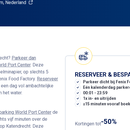
m, Nederland
recht?
Parkeer dan
rld Port Center
. Deze
elminapier, op slechts 5
RESERVEER & BESP
enix Food Factory.
Reserveer
Parkeer dicht bij Fenix 
 een dag vol ambachtelijke
Eén kalenderdag parker
 het water.
00:01 - 23:59
1x in- en uitrijden
≥15 minuten vooraf boe
rparking World Port Center
de
hts vijf minuten over de
-50%
Kortingen tot
 op Katendrecht. Deze