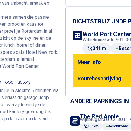
rs van ambacht, smaak en
nemers samen die passie
DICHTSTBIJZIJNDE
ken brood en kaas tot
er proef je Rotterdam in al
World Port Cente
tzicht op de skyline en de
Wilhelminakade 901, 3
lunch, borrel of diner.
341 m
Besch
tspots zoals Hotel New York,
tterdam, allemaal
Meer info
e World Port Center.
Routebeschrijving
x Food Factory
l je in slechts 5 minuten via
 Verlaat de garage, loop
ANDERE PARKINGS IN
de overzijde vind je de
Food Factory gevestigd is.
The Red Apple
t op de rivier en de stad.
Wijnbrugstraat 22, 3011
1,7 km
Beschikbaar