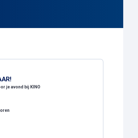
AAR!
or je avond bij KINO
voren