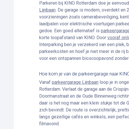
Parkeren bij KINO Rotterdam doe je eenvoud
Lijnbaan
. De garage is modern, overdekt en 
voorzieningen zoals camerabeveiliging, ken
laadpalen voor elektrische voertuigen parkeer
gedoe.
Een goed alternatief is
parkeergarage
korte loopafstand van KINO.
Door
vooraf onl
Interparking ben je verzekerd van een plek, 
parkeerkosten en hoef je niet meer in de rij b
voor een ontspannen bioscoopavond zonder
Hoe kom je van de parkeergarage naar KIN
Vanaf
parkeergarage Lijnbaan
loop je in ong
Rotterdam. Verlaat de garage aan de Crispijns
Doormanstraat en de Oude Binnenweg richtin
daar is het nog maar een klein stukje tot de
zich bevindt. De route is overzichtelijk, pret
langs gezellige cafés en winkels, een perfe
filmavond.