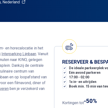
, Nederland
m- en horecalocatie in het
j
Interparking Lijnbaan
. Vanuit
inuten naar KINO, gelegen
RESERVEER & BESP
splein. Dankzij de centrale
De ideale parkeerplek vo
culinaire centrum van
Eén avond parkeren
jnbaan en op loopafstand van
17:00 - 02:00
1x in- en uitrijden
voor een filmavond, diner of
Boek min. 15 min van te
rveren
ben je verzekerd van
-50%
Kortingen tot