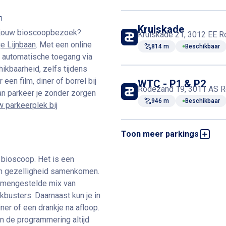
m
Kruiskade
ij jouw bioscoopbezoek?
Kruiskade 21, 3012 EE R
e Lijnbaan
. Met een online
814 m
Beschikbaar
n, automatische toegang via
kbaarheid, zelfs tijdens
een film, diner of borrel bij
WTC - P1 & P2
Rodezand 19, 3011 AS R
an parkeer je zonder zorgen
946 m
Beschikbaar
 parkeerplek bij
Toon meer parkings
WTC Beursplein
Leeuwenstraat 2, 3011 A
986 m
Beschikbaar
 bioscoop. Het is een
en gezelligheid samenkomen.
 samengestelde mix van
Markthal
kbusters. Daarnaast kun je in
Dominee Jan Scharpstraa
iner of een drankje na afloop.
1,2 km
Beschikbaar
en de programmering altijd