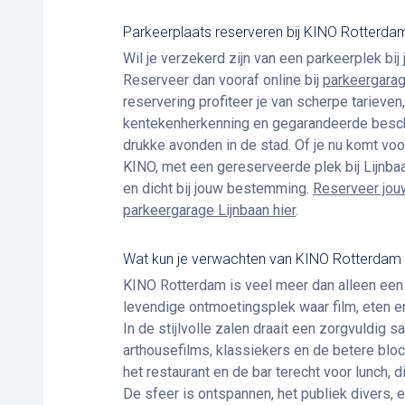
Parkeerplaats reserveren bij KINO Rotterda
Wil je verzekerd zijn van een parkeerplek b
Reserveer dan vooraf online bij
parkeergarag
reservering profiteer je van scherpe tarieve
kentekenherkenning en gegarandeerde beschi
drukke avonden in de stad. Of je nu komt voor 
KINO, met een gereserveerde plek bij Lijnba
en dicht bij jouw bestemming.
Reserveer jouw
parkeergarage Lijnbaan hier
.
Wat kun je verwachten van KINO Rotterdam
KINO Rotterdam is veel meer dan alleen een
levendige ontmoetingsplek waar film, eten 
In de stijlvolle zalen draait een zorgvuldig
arthousefilms, klassiekers en de betere bloc
het restaurant en de bar terecht voor lunch, d
De sfeer is ontspannen, het publiek divers, 