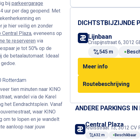
ig bij
parkeergarage
24 uur per dag geopend. Met
tekenherkenning en
DICHTSTBIJZIJNDE
 je hier veilig en zonder
 Central Plaza
, eveneens op
Lijnbaan
ine te reserveren
via
Crispijnstraat 6, 3012 
bespaar je tot 50% op de
545 m
Besch
ij de betaalautomaat. Ideaal
 gedoe.
Meer info
O Rotterdam
Routebeschrijving
eveer tien minuten naar KINO
traat, wandel via de Karel
g het Eendrachtsplein. Vanaf
ANDERE PARKINGS IN
 Gouvernestraat, waar KINO
tig om te lopen en je wandelt
Central Plaza
cte aanloop naar jouw
Kruisstraat 13, 3012 CV
632 m
Beschikbaar