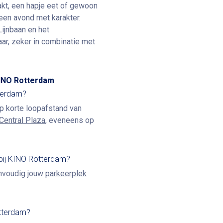
akt, een hapje eet of gewoon
 een avond met karakter.
Lijnbaan en het
ar, zeker in combinatie met
KINO Rotterdam
tterdam?
op korte loopafstand van
Central Plaza
, eveneens op
 bij KINO Rotterdam?
envoudig jouw
parkeerplek
otterdam?