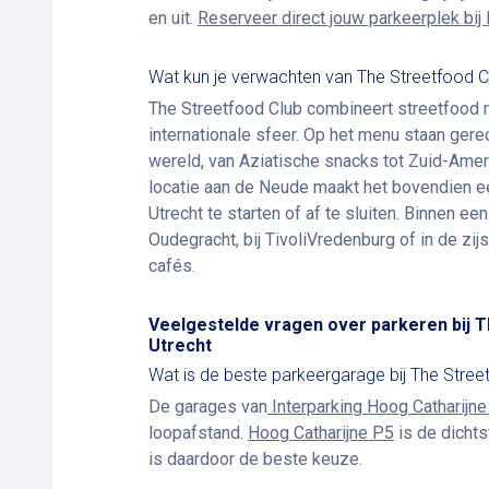
en uit.
Reserveer direct jouw parkeerplek bij 
Wat kun je verwachten van The Streetfood C
The Streetfood Club combineert streetfood m
internationale sfeer. Op het menu staan gere
wereld, van Aziatische snacks tot Zuid-Ame
locatie aan de Neude maakt het bovendien e
Utrecht te starten of af te sluiten. Binnen ee
Oudegracht, bij TivoliVredenburg of in de zij
cafés.
Veelgestelde vragen over parkeren bij T
Utrecht
Wat is de beste parkeergarage bij The Stree
De garages van
Interparking Hoog Catharijn
loopafstand.
Hoog Catharijne P5
is de dichts
is daardoor de beste keuze.