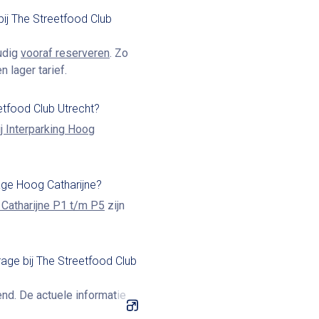
bij The Streetfood Club
oudig
vooraf reserveren
. Zo
 lager tarief.
etfood Club Utrecht?
ij Interparking Hoog
rage Hoog Catharijne?
 Catharijne P1 t/m P5
zijn
rage bij The Streetfood Club
nd. De actuele informatie