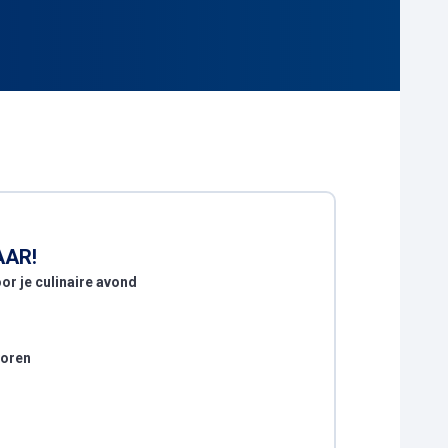
AAR!
or je culinaire avond
voren