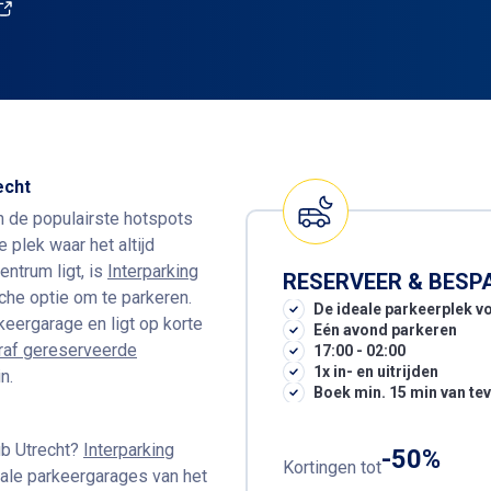
echt
n de populairste hotspots
e plek waar het altijd
ntrum ligt, is
Interparking
RESERVEER & BESP
he optie om te parkeren.
De ideale parkeerplek vo
rkeergarage en ligt op korte
Eén avond parkeren
raf gereserveerde
17:00 - 02:00
1x in- en uitrijden
n.
Boek min. 15 min van te
ub Utrecht?
Interparking
-50%
Kortingen tot
ale parkeergarages van het