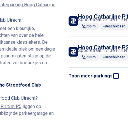
Interparking Hoog Catharijne
.
Hoog Catharijne P
Spoorstraat 22, 3511 EN 
lub Utrecht
706 m
Beschikbaar
et een kleurrijke,
chten van over de hele
rikaanse klassiekers. De
Hoog Catharijne P
en ideale plek om een dagje
Spoorstraat 17, 3511 EN 
n paar minuten sta je op de
708 m
Beschikbaar
straten vol boetiekjes en
Toon meer parkings
Hoog Catharijne P
Stationsstraat 29, 3511 
he Streetfood Club
733 m
Beschikbaar
tfood Club Utrecht?
e P1 t/m P5
liggen op
Hoog Catharijne P
Stationsstraat 152, 3511
tbijzijnde parkeergarage en
745 m
Beschikbaar