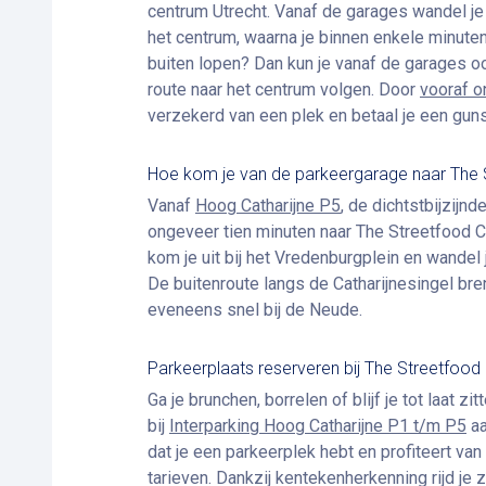
centrum Utrecht. Vanaf de garages wandel je 
het centrum, waarna je binnen enkele minute
buiten lopen? Dan kun je vanaf de garages oo
route naar het centrum volgen. Door
vooraf o
verzekerd van een plek en betaal je een gunst
Hoe kom je van de parkeergarage naar The S
Vanaf
Hoog Catharijne P5
, de dichtstbijzijnd
ongeveer tien minuten naar The Streetfood C
kom je uit bij het Vredenburgplein en wandel 
De buitenroute langs de Catharijnesingel bre
eveneens snel bij de Neude.
Parkeerplaats reserveren bij The Streetfood 
Ga je brunchen, borrelen of blijf je tot laat z
bij
Interparking Hoog Catharijne P1 t/m P5
aa
dat je een parkeerplek hebt en profiteert van 
tarieven. Dankzij kentekenherkenning rijd je 