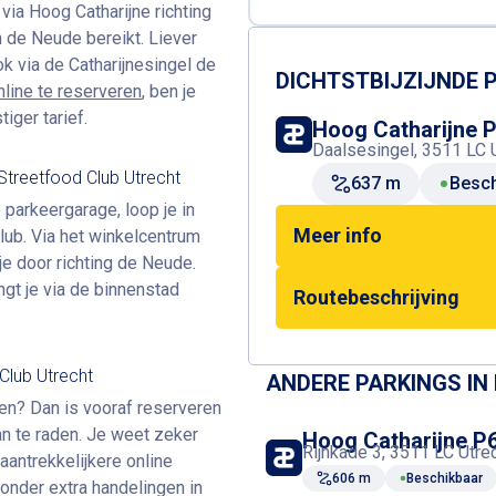
via Hoog Catharijne richting
n de Neude bereikt. Liever
k via de Catharijnesingel de
DICHTSTBIJZIJNDE
nline te reserveren
, ben je
iger tarief.
Hoog Catharijne 
Daalsesingel, 3511 LC 
treetfood Club Utrecht
637 m
Besch
e parkeergarage, loop je in
Meer info
lub. Via het winkelcentrum
je door richting de Neude.
ngt je via de binnenstad
Routebeschrijving
Club Utrecht
ANDERE PARKINGS IN
itten? Dan is vooraf reserveren
n te raden. Je weet zeker
Hoog Catharijne P
Rijnkade 3, 3511 LC Utre
aantrekkelijkere online
606 m
Beschikbaar
zonder extra handelingen in